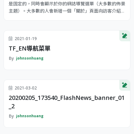
是固定的，同時會顯示於你的網誌導覽選單（大多數的佈景
主題）。大多數的人會新增一個「關於」頁面向訪客介紹自
己。它可能類似下面這樣： 嗨！你好！白天我是一位單車
快遞員，晚上則是個有抱負的演員，這是我的網誌。我居住
在台灣高雄，養了一隻名為 Jack 的狗。 ...或像這樣： XYZ
2021-01-19
Doohickey Comany 成立於 1971 年，公司成立以來，
TF_EN導航菜單
By
johnsonhuang
2021-03-02
20200205_173540_FlashNews_banner_01
_2
By
johnsonhuang