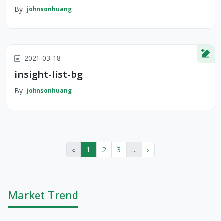
By
johnsonhuang
2021-03-18
insight-list-bg
By
johnsonhuang
«
1
2
3
...
›
Market Trend