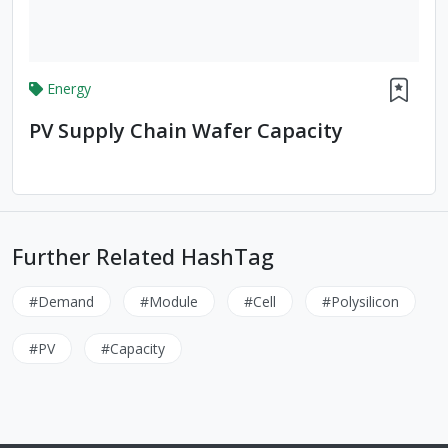
Energy
PV Supply Chain Wafer Capacity
Further Related HashTag
#Demand
#Module
#Cell
#Polysilicon
#PV
#Capacity