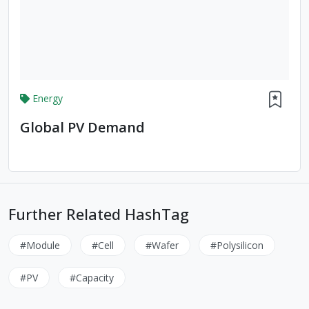
Energy
Global PV Demand
Further Related HashTag
#Module
#Cell
#Wafer
#Polysilicon
#PV
#Capacity