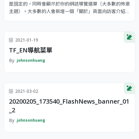
是固定的，同時會顯示於你的網誌導覽選單（大多數的佈景
主題）。大多數的人會新增一個「關於」頁面向訪客介紹自
己。它可能類似下面這樣： 嗨！你好！白天我是一位單車
快遞員，晚上則是個有抱負的演員，這是我的網誌。我居住
在台灣高雄，養了一隻名為 Jack 的狗。 ...或像這樣： XYZ
2021-01-19
Doohickey Comany 成立於 1971 年，公司成立以來，
TF_EN導航菜單
By
johnsonhuang
2021-03-02
20200205_173540_FlashNews_banner_01
_2
By
johnsonhuang