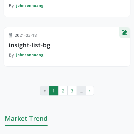
By
johnsonhuang
2021-03-18
insight-list-bg
By
johnsonhuang
«
1
2
3
...
›
Market Trend